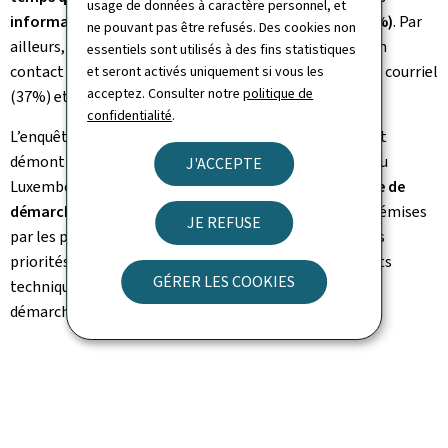
usage de données à caractère personnel, et
informations fournies sont utiles et pertinentes (94%)
. Par
ne pouvant pas être refusés. Des cookies non
ailleurs, Internet est le moyen privilégié pour entrer en
essentiels sont utilisés à des fins statistiques
contact avec l’Etat (64%), suivi du téléphone (50%), du courriel
et seront activés uniquement si vous les
acceptez. Consulter notre
politique de
(37%) et des déplacements sur place (29%).
confidentialité
.
L’enquête sur l’utilisation des services en ligne de l’Etat
démontre également que
les citoyens et entreprises au
J'ACCEPTE
Luxembourg
souhaitent pouvoir effectuer davantage de
démarches administratives en lign
e. Les suggestions émises
JE REFUSE
par les personnes consultées permettront d’affiner les
priorités futures en ce qui concerne les développements
GÉRER LES COOKIES
techniques et d’accélérer la digitalisation de certaines
démarches, jugées importantes par les répondants.