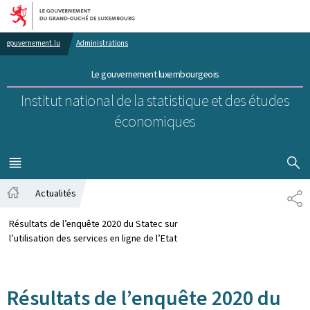
Aller au menu principal
Aller au contenu
gouvernement.lu
Administrations
Le gouvernement luxembourgeois
Institut national de la statistique et des études
économiques
AFFICHER
MENU
PRINCIPAL
Actualités
PA
Accueil
Résultats de l’enquête 2020 du Statec sur
l’utilisation des services en ligne de l’Etat
Résultats de l’enquête 2020 du