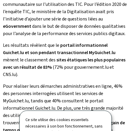
communautaire sur l’utilisation des TIC. Pour l’édition 2020 de
l’enquête TIC, le ministère de la Digitalisation avait pris
l’initiative d’ajouter une série de questions liées au
eGovernment
dans le but de disposer de données qualitatives
pour l’analyse de la performance des services publics digitaux.
Les résultats révèlent que le
portail informationnel
Guichet.lu et son pendant transactionnel MyGuichet.lu
mènent le classement des
sites étatiques les plus populaires
avec un résultat de 83%
(72% pour gouvernement.lu et
CNS.lu).
Pour réaliser leurs démarches administratives en ligne, 46%
des personnes interrogées utilisent les services de
MyGuichet.lu, tandis que 40% consultent le portail
informationnel Guichet.lu. De plus, une très grande majorité
des utilisateurs sont satisfaits des deux portails et les
Ce site utilise des cookies essentiels
trouvent
faciles à utiliser (90%)
, mettent en avant le
gain de
nécessaires à son bon fonctionnement, sans
temps qu’ils représentent (93%)
et considèrent que les