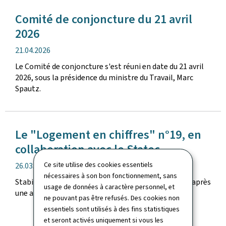
Comité de conjoncture du 21 avril
2026
date
21.04.2026
de
Le Comité de conjoncture s'est réuni en date du 21 avril
publication
2026, sous la présidence du ministre du Travail, Marc
Spautz.
Le "Logement en chiffres" n°19, en
collaboration avec le Statec
Ce site utilise des cookies essentiels
date
26.03.2026
nécessaires à son bon fonctionnement, sans
de
Stabilisation des prix et normalisation de l'activité après
usage de données à caractère personnel, et
publication
une année 2025 marquée par de fortes fluctuations.
ne pouvant pas être refusés. Des cookies non
essentiels sont utilisés à des fins statistiques
et seront activés uniquement si vous les