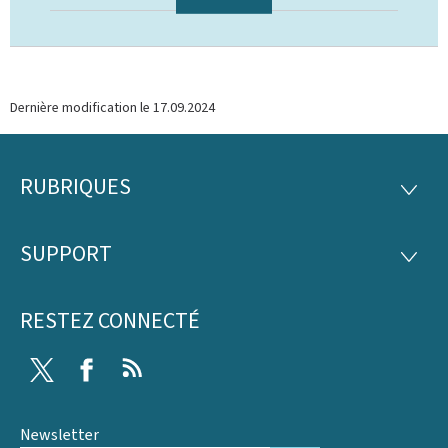
Dernière modification le
17.09.2024
RUBRIQUES
Pied
RUBRI
de
SUPPORT
SUPP
page
RESTEZ CONNECTÉ
Twitter
Facebook
RSS
Newsletter