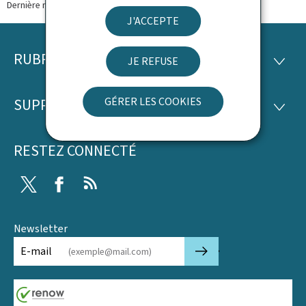
Dernière modification le
30.03.2026
J'ACCEPTE
RUBRIQUES
Pied
JE REFUSE
RUBRI
de
GÉRER LES COOKIES
SUPPORT
SUPP
page
RESTEZ CONNECTÉ
Twitter
Facebook
RSS
Newsletter
🡒
E-mail