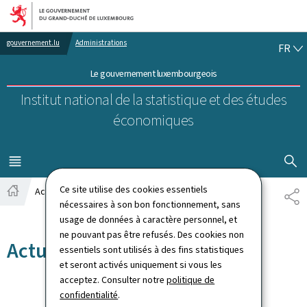
Aller au menu principal
Aller au contenu
FR
gouvernement.lu
Administrations
FR
Le gouvernement luxembourgeois
Institut national de la statistique et des études
économiques
AFFICHER
MENU
PRINCIPAL
Ce site utilise des cookies essentiels
Actualités
PA
Accueil
nécessaires à son bon fonctionnement, sans
usage de données à caractère personnel, et
ne pouvant pas être refusés. Des cookies non
Actualités
essentiels sont utilisés à des fins statistiques
et seront activés uniquement si vous les
acceptez. Consulter notre
politique de
confidentialité
.