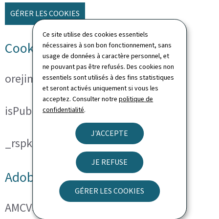
GÉRER LES COOKIES
Ce site utilise des cookies essentiels
Cookies techniques
nécessaires à son bon fonctionnement, sans
usage de données à caractère personnel, et
ne pouvant pas être refusés. Des cookies non
orejime
essentiels sont utilisés à des fins statistiques
et seront activés uniquement si vous les
acceptez. Consulter notre
politique de
isPublicWebsite
confidentialité
.
J'ACCEPTE
_rspkrLoadCore (ReadSpeaker)
JE REFUSE
Adobe Analytics
GÉRER LES COOKIES
AMCVS_###@AdobeOrg