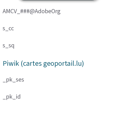
AMCV_###@AdobeOrg
s_cc
s_sq
Piwik (cartes geoportail.lu)
_pk_ses
_pk_id