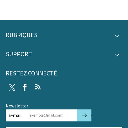
RUBRIQUES
Pied
RUBRI
de
SUPPORT
SUPP
page
RESTEZ CONNECTÉ
Twitter
Facebook
RSS
Newsletter
🡒
E-mail