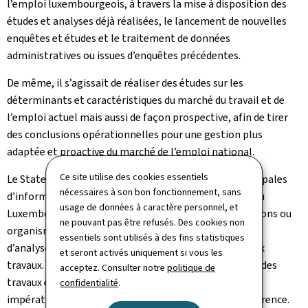
l’emploi luxembourgeois, à travers la mise à disposition des
études et analyses déjà réalisées, le lancement de nouvelles
enquêtes et études et le traitement de données
administratives ou issues d’enquêtes précédentes.
De même, il s’agissait de réaliser des études sur les
déterminants et caractéristiques du marché du travail et de
l’emploi actuel mais aussi de façon prospective, afin de tirer
des conclusions opérationnelles pour une gestion plus
adaptée et proactive du marché de l’emploi national.
Ce site utilise des cookies essentiels
Le Statec, l’ADEM et l’IGSS sont les trois sources principales
nécessaires à son bon fonctionnement, sans
d’information sur le marché du travail et de l’emploi au
usage de données à caractère personnel, et
Luxembourg. En outre, de nombreuses autres institutions ou
ne pouvant pas être refusés. Des cookies non
organismes sont engagés dans des travaux d’études et
essentiels sont utilisés à des fins statistiques
d’analyses dans ce même domaine et ont contribué aux
et seront activés uniquement si vous les
travaux. La coordination et la connaissance mutuelles des
acceptez. Consulter notre
politique de
travaux et études réalisés par chacun d’entre eux est
confidentialité
.
impérative, d’où l’importance de cette première conférence.