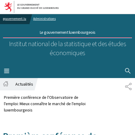
Aller au menu principal
Aller au contenu
gouvernement.lu
Administrations
Le gouvernement luxembourgeois
Institut national de la statistique et des études
économiques
AFFICHER
MENU
PRINCIPAL
Actualités
PA
Accueil
Première conférence de l'Observatoire de
l'emploi: Mieux connaître le marché de l'emploi
luxembourgeois