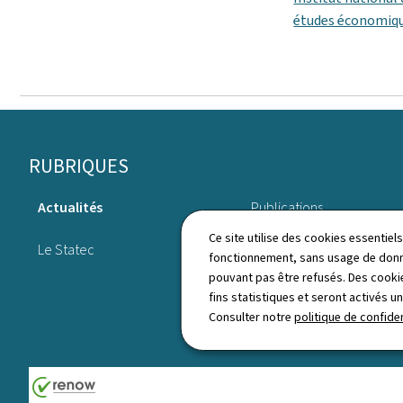
études économiq
Pied
RUBRIQUES
de
Actualités
Publications
page
Ce site utilise des cookies essentie
Le Statec
Annuaire
fonctionnement, sans usage de donné
pouvant pas être refusés. Des cookie
fins statistiques et seront activés u
Consulter notre
politique de confiden