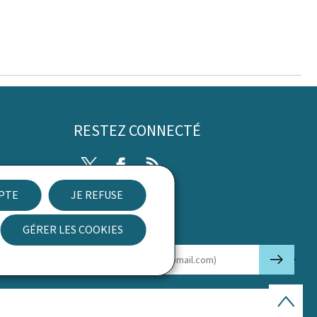
RESTEZ CONNECTÉ
Twitter
Facebook
RSS
EPTE
JE REFUSE
ibilité
GÉRER LES COOKIES
Newsletter
🡒
E-mail
Haut
de