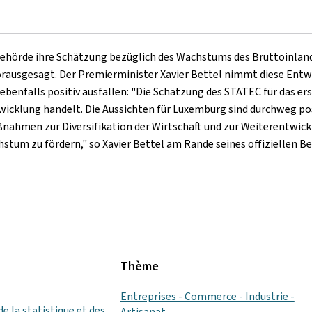
behörde ihre Schätzung bezüglich des Wachstums des Bruttoinlan
 vorausgesagt. Der Premierminister Xavier Bettel nimmt diese Entw
n ebenfalls positiv ausfallen: "Die Schätzung des STATEC für das
twicklung handelt. Die Aussichten für Luxemburg sind durchweg pos
ßnahmen zur Diversifikation der Wirtschaft und zur Weiterentwickl
tum zu fördern," so Xavier Bettel am Rande seines offiziellen Be
Thème
Entreprises - Commerce - Industrie -
de la statistique et des
Artisanat