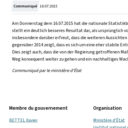
Crée
Communiqué
16.07.2015
le
Am Donnerstag dem 16.07.2015 hat die nationale Statistik
stellt ein deutlich besseres Resultat dar, als ursprünglich
insbesondere darüber erfreut, dass die weiteren Aussichte
gegenüber 2014 zeigt, dass es sich um eine eher stabile En
Dies zeigt auch, dass die von der Regierung getroffenen Ma
Weg konsequent weiter zu gehen und ein nachhaltiges Wachs
Communiqué par le ministère d'État
Membre du gouvernement
Organisation
BETTEL Xavier
Ministère d'État
Institut national 