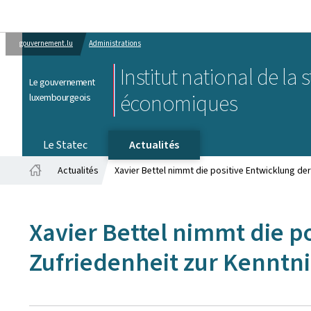
gouvernement.lu
Administrations
Institut national de la 
Le gouvernement
économiques
luxembourgeois
Le Statec
Actualités
Actualités
Xavier Bettel nimmt die positive Entwicklung der
Accueil
Xavier Bettel nimmt die p
Zufriedenheit zur Kenntni