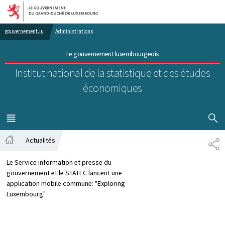
Aller au menu principal
Aller au contenu
gouvernement.lu
Administrations
Le gouvernement luxembourgeois
Institut national de la statistique et des études
économiques
AFFICHER
MENU
PRINCIPAL
Actualités
PA
Accueil
Le Service information et presse du
gouvernement et le STATEC lancent une
application mobile commune: "Exploring
Luxembourg"