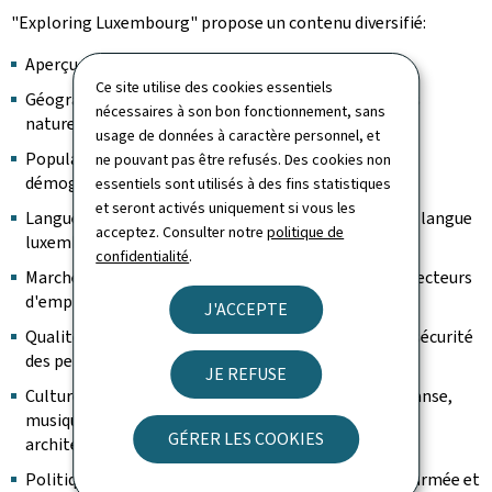
"Exploring Luxembourg" propose un contenu diversifié:
Aperçu général et histoire;
Ce site utilise des cookies essentiels
Géographie: régions naturelles et touristiques, parcs
nécessaires à son bon fonctionnement, sans
naturels et climat;
usage de données à caractère personnel, et
Population: état de la population, évolution
ne pouvant pas être refusés. Des cookies non
démographique, société multiculturelle et religion;
essentiels sont utilisés à des fins statistiques
et seront activés uniquement si vous les
Langues: emploi des langues et reconnaissance de la langue
acceptez. Consulter notre
politique de
luxembourgeoise;
confidentialité
.
Marché de l'emploi: population active et chômage, secteurs
d'emploi;
J'ACCEPTE
Qualité de vie: revenus et pauvreté, sécurité sociale, sécurité
des personnes et des biens, loisirs;
JE REFUSE
Culture: références Unesco, littérature, théâtre et danse,
musiques, cinéma, arts plastiques, photographie,
GÉRER LES COOKIES
architecture, fêtes et traditions;
Politique: institutions, élections, pouvoir judiciaire, armée et