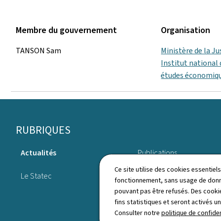
Membre du gouvernement
Organisation
TANSON Sam
Ministère de la Ju
Institut national 
études économiq
Pied
RUBRIQUES
de
Actualités
Publications
page
Ce site utilise des cookies essentie
Le Statec
Annuaire
fonctionnement, sans usage de donné
pouvant pas être refusés. Des cookie
fins statistiques et seront activés u
Consulter notre
politique de confiden