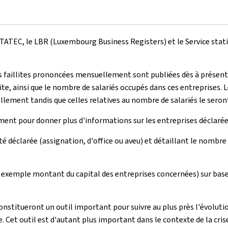
 STATEC, le LBR (Luxembourg Business Registers) et le Service stati
 faillites prononcées mensuellement sont publiées dès à présent e
ite, ainsi que le nombre de salariés occupés dans ces entreprises. L
llement tandis que celles relatives au nombre de salariés le seron
ent pour donner plus d'informations sur les entreprises déclarées 
 été déclarée (assignation, d'office ou aveu) et détaillant le nombre
ar exemple montant du capital des entreprises concernées) sur base
onstitueront un outil important pour suivre au plus près l'évoluti
te. Cet outil est d'autant plus important dans le contexte de la cri