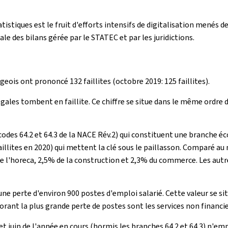
tistiques est le fruit d'efforts intensifs de digitalisation menés
le des bilans gérée par le STATEC et par les juridictions.
ois ont prononcé 132 faillites (octobre 2019: 125 faillites).
égales tombent en faillite. Ce chiffre se situe dans le même ordre
odes 64.2 et 64.3 de la NACE Rév.2) qui constituent une branche é
aillites en 2020) qui mettent la clé sous le paillasson. Comparé au
 de l'horeca, 2,5% de la construction et 2,3% du commerce. Les a
une perte d'environ 900 postes d'emploi salarié. Cette valeur se s
orant la plus grande perte de postes sont les services non financi
 et juin de l'année en cours (hormis les branches 64.2 et 64.3) n'em