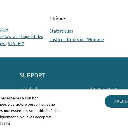
Thème
stice
Statistiques
de la statistique et des
Justice - Droits de l'Homme
ues (STATEC)
SUPPORT
Contact
Aspects légaux
ls nécessaires à son bon
J'ACC
Plan du site
Déclaration d'access
es à caractère personnel, et ne
s non essentiels sont utilisés à des
À propos du site
Gestion des cookies
niquement si vous les acceptez.
tialité
.