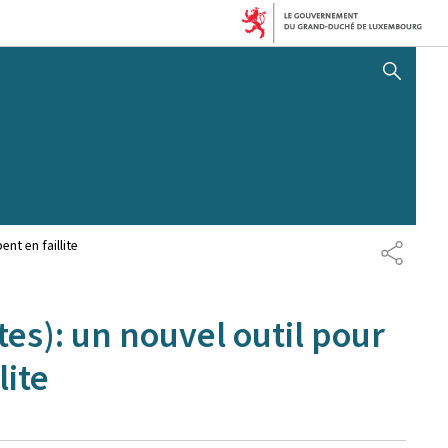
AFFICHER / MASQUER 
nt en faillite
PARTAG
tes): un nouvel outil pour
lite