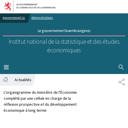
Aller au menu principal
Aller au contenu
gouvernement.lu
Administrations
Le gouvernement luxembourgeois
Institut national de la statistique et des études
économiques
AFFICHER
MENU
PRINCIPAL
Actualités
PA
Accueil
L'organigramme du ministère de l'Économie
complété par une cellule en charge de la
réflexion prospective et du développement
économique à long terme