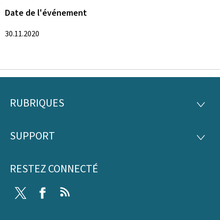
Date de l'événement
30.11.2020
RUBRIQUES
Pied
RUBRI
de
SUPPORT
SUPP
page
RESTEZ CONNECTÉ
Twitter
Facebook
RSS