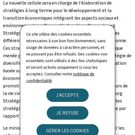
La nouvelle cellule sera en charge de l'élaboration de
stratégies à long terme pour le développement et la
transition économiques intégrant les aspects sociaux et
environnementaux. Dans cette fonction, "Luxembourg
Stratégie" s'appuiera sur les stratégies élaborées par les
Ce site utilise des cookies essentiels
différentes directions générales du ministère de l'Économie.
nécessaires à son bon fonctionnement, sans
usage de données à caractère personnel, et
Ces stratégies forment la base de la politique économique
ne pouvant pas être refusés. Des cookies non
menée par le ministère. Il s'agit par exemple de la stratégie de
essentiels sont utilisés à des fins statistiques
diversification multisectorielle, de la stratégie d'innovation
et seront activés uniquement si vous les
basée sur les données pour soutenir l'émergence d'une
acceptez. Consulter notre
politique de
économie durable et de confiance et de la stratégie de
confidentialité
.
promotion économique. En se concertant avec les acteurs de
la vie civile et économique du pays, la cellule "Luxembourg
J'ACCEPTE
Stratégie" analysera les interactions entre les différentes
stratégies du ministère de l'Économie et leur cohérence par
JE REFUSE
rapport aux mégatendances.
Le ministre de l'Économie, Franz Fayot, a déclaré: "Aider les
GÉRER LES COOKIES