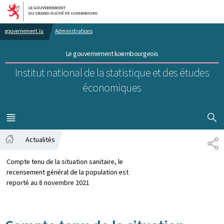
Aller au menu principal
Aller au contenu
gouvernement.lu
Administrations
Le gouvernement luxembourgeois
Institut national de la statistique et des études
économiques
AFFICHER
MENU
PRINCIPAL
Actualités
PA
Accueil
Compte tenu de la situation sanitaire, le
recensement général de la population est
reporté au 8 novembre 2021