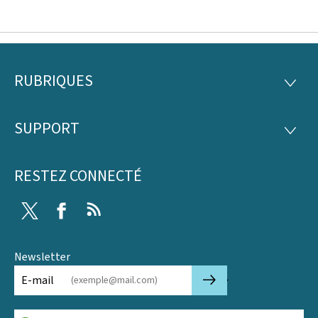
RUBRIQUES
Pied
RUBRI
de
SUPPORT
SUPP
page
RESTEZ CONNECTÉ
Twitter
Facebook
RSS
Newsletter
🡒
E-mail