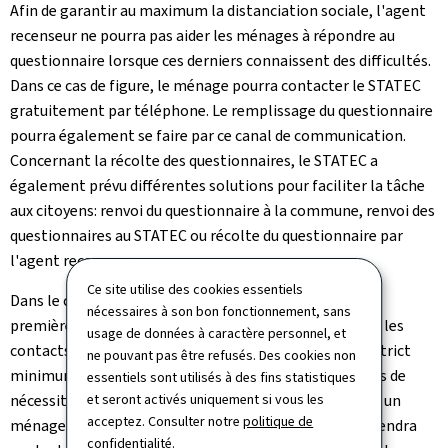
Afin de garantir au maximum la distanciation sociale, l'agent
recenseur ne pourra pas aider les ménages à répondre au
questionnaire lorsque ces derniers connaissent des difficultés.
Dans ce cas de figure, le ménage pourra contacter le STATEC
gratuitement par téléphone. Le remplissage du questionnaire
pourra également se faire par ce canal de communication.
Concernant la récolte des questionnaires, le STATEC a
également prévu différentes solutions pour faciliter la tâche
aux citoyens: renvoi du questionnaire à la commune, renvoi des
questionnaires au STATEC ou récolte du questionnaire par
l'agent recenseur.
Ce site utilise des cookies essentiels
Dans le cadre de la récolte du questionnaire, les deux
nécessaires à son bon fonctionnement, sans
premières solutions seront à privilégier afin de réduire les
usage de données à caractère personnel, et
contacts interpersonnels des agents recenseurs à un strict
ne pouvant pas être refusés. Des cookies non
minimum. Néanmoins, l'agent recenseur pourra, en cas de
essentiels sont utilisés à des fins statistiques
nécessité, entrer en contact de manière sécurisée avec un
et seront activés uniquement si vous les
acceptez. Consulter notre
politique de
ménage. Au cours des semaines à venir, le STATEC reprendra
confidentialité
.