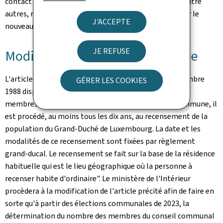
contact avec les administrations communales pour, entre
autres, régler certaines questions pratiques et préciser le
J'ACCEPTE
nouveau calendrier.
JE REFUSE
Modification de la loi communale
L'article 4bis de la loi communale modifiée du 13 décembre
GÉRER LES COOKIES
1988 dispose que: "En vue de déterminer le nombre des
membres du conseil communal assignés à chaque commune, il
est procédé, au moins tous les dix ans, au recensement de la
population du Grand-Duché de Luxembourg. La date et les
modalités de ce recensement sont fixées par règlement
grand-ducal. Le recensement se fait sur la base de la résidence
habituelle qui est le lieu géographique où la personne à
recenser habite d'ordinaire". Le ministère de l'Intérieur
procèdera à la modification de l'article précité afin de faire en
sorte qu'à partir des élections communales de 2023, la
détermination du nombre des membres du conseil communal