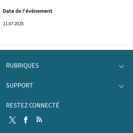
Date de l'événement
11.07.2025
RUBRIQUES
Pied
RUBRI
de
SUPPORT
SUPP
page
RESTEZ CONNECTÉ
Twitter
Facebook
RSS