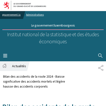
Aller au menu principal
Aller au contenu
gouvernement.lu
Administrations
Le gouvernement luxembourgeois
Institut national de la statistique et des études
économiques
AFFICHER
MENU
PRINCIPAL
Actualités
PA
Accueil
Bilan des accidents de la route 2024 - Baisse
significative des accidents mortels et légère
hausse des accidents corporels