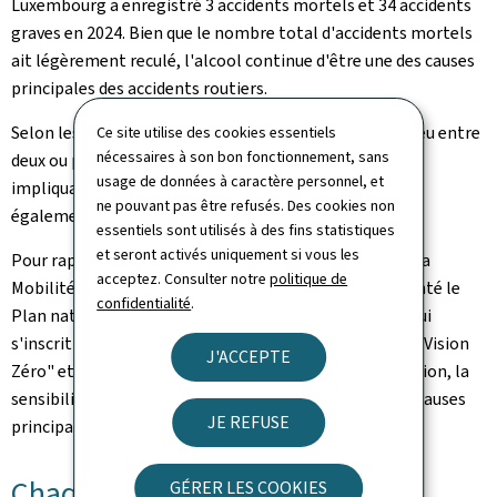
Luxembourg a enregistré 3 accidents mortels et 34 accidents
graves en 2024. Bien que le nombre total d'accidents mortels
ait légèrement reculé, l'alcool continue d'être une des causes
principales des accidents routiers.
Selon les statistiques, la majorité des accidents a eu lieu entre
Ce site utilise des cookies essentiels
nécessaires à son bon fonctionnement, sans
deux ou plusieurs véhicules, cependant les accidents
usage de données à caractère personnel, et
impliquant des obstacles fixes et des piétons, restent
ne pouvant pas être refusés. Des cookies non
également à un niveau préoccupant.
essentiels sont utilisés à des fins statistiques
et seront activés uniquement si vous les
Pour rappel, en date du 30 janvier 2025, la ministre de la
acceptez. Consulter notre
politique de
Mobilité et des Travaux publics, Yuriko Backes, a présenté le
confidentialité
.
Plan national "Sécurité routière 2024-2028" (PNSR), qui
s'inscrit dans la stratégie internationale de l'objectif "Vision
J'ACCEPTE
Zéro" et qui comprend 20 mesures axées sur la prévention, la
sensibilisation, mais également sur la répression des causes
JE REFUSE
principales d'accidents graves et mortels.
Chaque décès en est un de trop!
GÉRER LES COOKIES