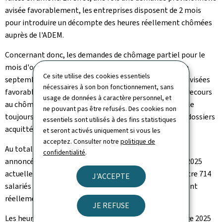
avisée favorablement, les entreprises disposent de 2 mois
pour introduire un décompte des heures réellement chômées
auprès de l'ADEM.
Concernant donc, les demandes de chômage partiel pour le
mois d'octobre 2025, avisées lors du comité du mois de
Ce site utilise des cookies essentiels
septembre 2025, sur les 47 demandes prévisionnelles avisées
nécessaires à son bon fonctionnement, sans
favorablement, 32 d'entre elles ont effectivement eu recours
usage de données à caractère personnel, et
au chômage partiel. 4 dossiers restent à l'heure actuelle
ne pouvant pas être refusés. Des cookies non
toujours en cours d'instruction, portant le nombre de dossiers
essentiels sont utilisés à des fins statistiques
acquittés à 28.
et seront activés uniquement si vous les
acceptez. Consulter notre
politique de
Au total, de ces 28 décomptes, sur 1.750 bénéficiaires
confidentialité
.
annoncés prévisionnellement pour le mois d'octobre 2025
actuellement 903 salariés ont réellement chômé, contre 714
J'ACCEPTE
salariés le mois précédent. En termes d'ETP, 226 ETP ont
réellement chômé, contre 158 ETP le mois précédent.
JE REFUSE
Les heures réelles chômées déclarées du mois d'octobre 2025