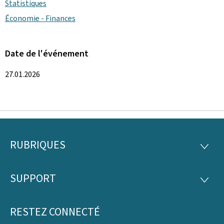
Statistiques
Économie - Finances
Date de l'événement
27.01.2026
RUBRIQUES
Pied
RUBRI
de
SUPPORT
SUPP
page
RESTEZ CONNECTÉ