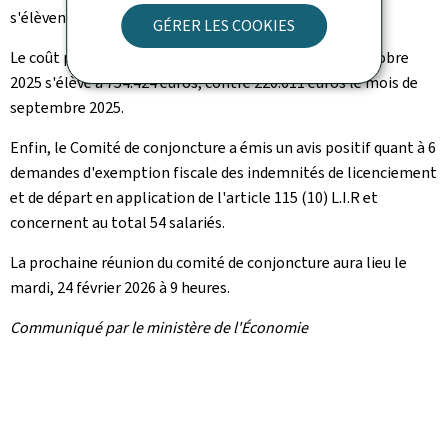
s'élèvent à 39.100, contre 27.347 le mois précédent.
GÉRER LES COOKIES
Le coût pour le Fonds pour l'emploi pour le mois d'octobre
2025 s'élève à 754.424 euros, contre 220.611 euros le mois de
septembre 2025.
Enfin, le Comité de conjoncture a émis un avis positif quant à 6
demandes d'exemption fiscale des indemnités de licenciement
et de départ en application de l'article 115 (10) L.I.R et
concernent au total 54 salariés.
La prochaine réunion du comité de conjoncture aura lieu le
mardi, 24 février 2026 à 9 heures.
Communiqué par le ministère de l'Économie