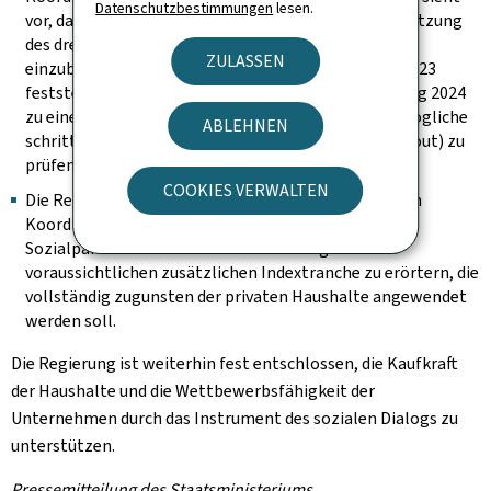
Datenschutzbestimmungen
lesen.
vor, dass sich die Regierung verpflichtet, eine neue Sitzung
des dreiparteilichen Koordinierungsausschusses
ZULASSEN
einzuberufen, falls das Statec im Laufe des Jahres 2023
feststellt, dass ein Auslaufen der Maßnahmen Anfang 2024
zu einem Inflationsschock führen würde, um eine mögliche
ABLEHNEN
schrittweise Beendigung der Maßnahmen (phasing out) zu
prüfen und vorzubereiten.
COOKIES VERWALTEN
Die Regierung wird diese Sitzung des dreiparteilichen
Koordinierungsausschusses nutzen, um mit den
Sozialpartnern die Modalitäten des Ausgleichs der
voraussichtlichen zusätzlichen Indextranche zu erörtern, die
vollständig zugunsten der privaten Haushalte angewendet
werden soll.
Die Regierung ist weiterhin fest entschlossen, die Kaufkraft
der Haushalte und die Wettbewerbsfähigkeit der
Unternehmen durch das Instrument des sozialen Dialogs zu
unterstützen.
Pressemitteilung des Staatsministeriums