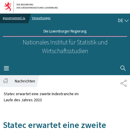
Zur Hauptnavigation
Zum Inhalt
DE
gouvernement.lu
Verwaltungen
DE
Die Luxemburger Regierung
Nationales Institut für Statistik und
Wirtschaftsstudien
SUCHFLED 
MENÜ
HAUPT-
Nachrichten
TE
Startseite
Statec erwartet eine zweite Indextranche im
Laufe des Jahres 2023
Statec erwartet eine zweite