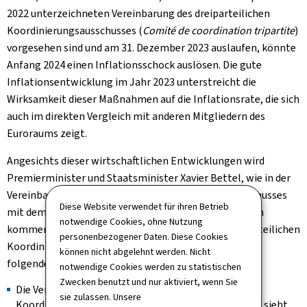
2022 unterzeichneten Vereinbarung des dreiparteilichen
Koordinierungsausschusses (
Comité de coordination tripartite
)
vorgesehen sind und am 31. Dezember 2023 auslaufen, könnte
Anfang 2024 einen Inflationsschock auslösen. Die gute
Inflationsentwicklung im Jahr 2023 unterstreicht die
Wirksamkeit dieser Maßnahmen auf die Inflationsrate, die sich
auch im direkten Vergleich mit anderen Mitgliedern des
Euroraums zeigt.
Angesichts dieser wirtschaftlichen Entwicklungen wird
Premierminister und Staatsminister Xavier Bettel, wie in der
Vereinbarung des dreigliedrigen Koordinierungsausschusses
Diese Website verwendet für ihren Betrieb
mit dem Titel "Solidaritéitspak 2.0" vorgesehen, in den
notwendige Cookies, ohne Nutzung
kommenden Wochen eine weitere Sitzung des dreiparteilichen
personenbezogener Daten. Diese Cookies
Koordinierungsausschusses einberufen, um die beiden
können nicht abgelehnt werden. Nicht
folgenden Punkte zu erörtern:
notwendige Cookies werden zu statistischen
Zwecken benutzt und nur aktiviert, wenn Sie
Die Vereinbarung des dreiparteilichen
sie zulassen. Unsere
Koordinierungsausschusses vom 28. September 2022 sieht