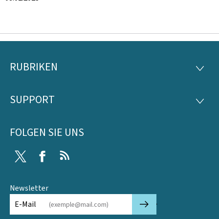
RUBRIKEN
Footer
RUBRI
SUPPORT
SUPP
FOLGEN SIE UNS
Twitter
Facebook
RSS
Newsletter
🡒
E-Mail