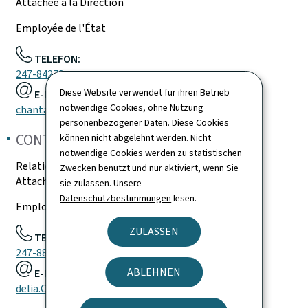
Attachée à la Direction
Employée de l'État
TELEFON:
247-84278
Diese Website verwendet für ihren Betrieb
E-MAIL:
notwendige Cookies, ohne Nutzung
chantal.haas@statec.etat.lu
personenbezogener Daten. Diese Cookies
CONTROGUERRA
Delia
können nicht abgelehnt werden. Nicht
notwendige Cookies werden zu statistischen
Relations publiques
Zwecken benutzt und nur aktiviert, wenn Sie
Attachée à la Direction
sie zulassen. Unsere
Datenschutzbestimmungen
lesen.
Employée de l'État
ZULASSEN
TELEFON:
247-88455
ABLEHNEN
E-MAIL:
delia.Controguerra@statec.etat.lu