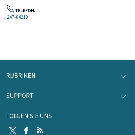
TELEFON:
247-84219
RUBRIKEN
Footer
RUBRI
SUPPORT
SUPP
FOLGEN SIE UNS
Twitter
Facebook
RSS