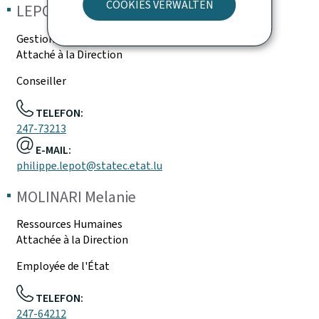
COOKIES VERWALTEN
LEPOT
Philippe
Gestion de projets
Attaché à la Direction
Conseiller
TELEFON:
247-73213
E-MAIL:
philippe.lepot@statec.etat.lu
MOLINARI
Melanie
Ressources Humaines
Attachée à la Direction
Employée de l'État
TELEFON:
247-64212