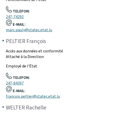
TELEFON:
247-74292
E-MAIL:
marc.pauly@statec.etat.lu
PELTIER
François
Accès aux données et conformité
Attaché à la Direction
Employé de l'État
TELEFON:
247-84397
E-MAIL:
francois.peltier@statec.etat.lu
WELTER
Rachelle