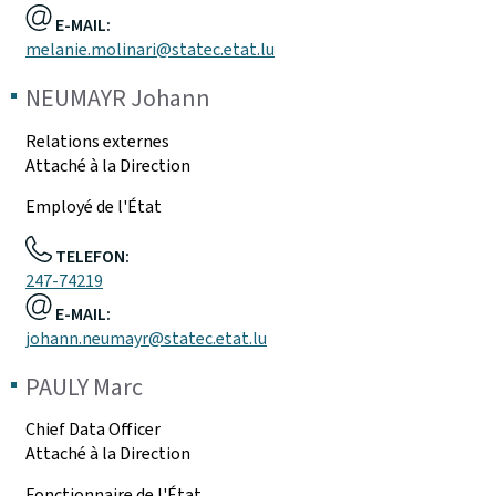
E-MAIL:
melanie.molinari@statec.etat.lu
NEUMAYR
Johann
Relations externes
Attaché à la Direction
Employé de l'État
TELEFON:
247-74219
E-MAIL:
johann.neumayr@statec.etat.lu
PAULY
Marc
Chief Data Officer
Attaché à la Direction
Fonctionnaire de l'État