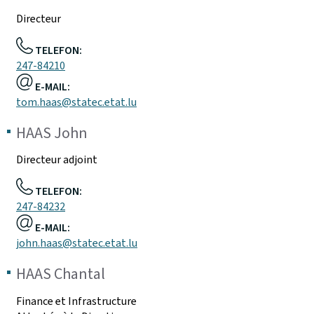
Directeur
TELEFON:
247-84210
E-MAIL:
tom.haas@statec.etat.lu
HAAS
John
Directeur adjoint
TELEFON:
247-84232
E-MAIL:
john.haas@statec.etat.lu
HAAS
Chantal
Finance et Infrastructure