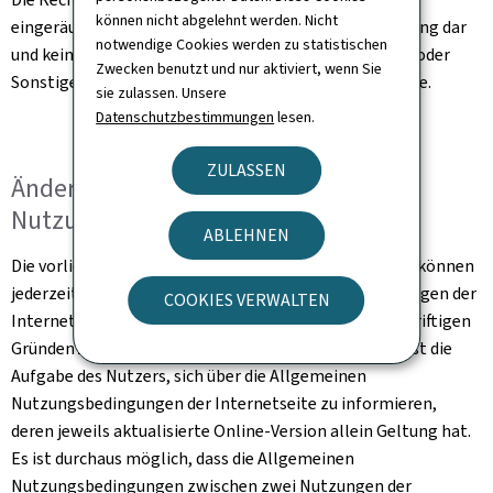
können nicht abgelehnt werden. Nicht
eingeräumt wurden, stellen eine Nutzungsgenehmigung dar
notwendige Cookies werden zu statistischen
und keinesfalls die Abtretung von Rechten, Eigentum oder
Zwecken benutzt und nur aktiviert, wenn Sie
Sonstigem im Zusammenhang mit dieser Internetseite.
sie zulassen. Unsere
Datenschutzbestimmungen
lesen.
ZULASSEN
Änderung der Allgemeinen
Nutzungsbedingungen
ABLEHNEN
Die vorliegenden Allgemeinen Nutzungsbedingungen können
jederzeit und ohne Ankündigung aufgrund von Änderungen der
COOKIES VERWALTEN
Internetseite, der Gesetzgebung oder aus sonstigen triftigen
Gründen Änderungen oder Ergänzungen erfahren. Es ist die
Aufgabe des Nutzers, sich über die Allgemeinen
Nutzungsbedingungen der Internetseite zu informieren,
deren jeweils aktualisierte Online-Version allein Geltung hat.
Es ist durchaus möglich, dass die Allgemeinen
Nutzungsbedingungen zwischen zwei Nutzungen der