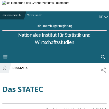
Zur Hauptnavigation
Zum Inhalt
DE
gouvernement.lu
Verwaltungen
DE
Die Luxemburger Regierung
Nationales Institut für Statistik und
Wirtschaftsstudien
SUCHFLED A
MENÜ
HAUPT-
Das STATEC
TE
Startseite
Das STATEC