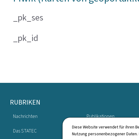
_pk_ses
_pk_id
Footer
RUBRIKEN
Nachrichten
Publikationen
Diese Website verwendet für ihren B
Das STATEC
Verzeichnis
Nutzung personenbezogener Daten. D