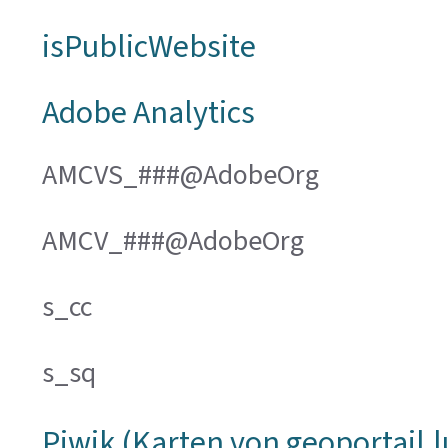
isPublicWebsite
Adobe Analytics
AMCVS_###@AdobeOrg
AMCV_###@AdobeOrg
s_cc
s_sq
Piwik (Karten von geoportail.l