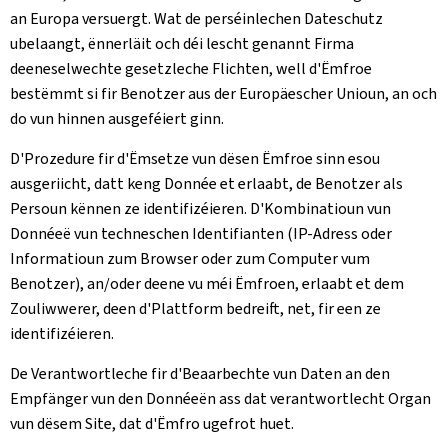
an Europa versuergt. Wat de perséinlechen Dateschutz
ubelaangt, ënnerläit och déi lescht genannt Firma
deeneselwechte gesetzleche Flichten, well d'Ëmfroe
bestëmmt si fir Benotzer aus der Europäescher Unioun, an och
do vun hinnen ausgeféiert ginn.
D'Prozedure fir d'Ëmsetze vun dësen Ëmfroe sinn esou
ausgeriicht, datt keng Donnée et erlaabt, de Benotzer als
Persoun kënnen ze identifizéieren. D'Kombinatioun vun
Donnéeë vun techneschen Identifianten (IP-Adress oder
Informatioun zum Browser oder zum Computer vum
Benotzer), an/oder deene vu méi Ëmfroen, erlaabt et dem
Zouliwwerer, deen d'Plattform bedreift, net, fir een ze
identifizéieren.
De Verantwortleche fir d'Beaarbechte vun Daten an den
Empfänger vun den Donnéeën ass dat verantwortlecht Organ
vun dësem Site, dat d'Ëmfro ugefrot huet.