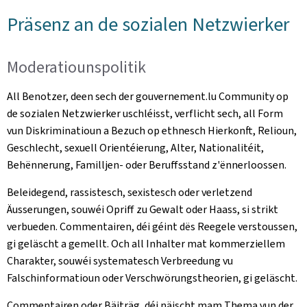
Präsenz an de sozialen Netzwierker
Moderatiounspolitik
All Benotzer, deen sech der gouvernement.lu Community op
de sozialen Netzwierker uschléisst, verflicht sech, all Form
vun Diskriminatioun a Bezuch op ethnesch Hierkonft, Relioun,
Geschlecht, sexuell Orientéierung, Alter, Nationalitéit,
Behënnerung, Familljen- oder Beruffsstand z'ënnerloossen.
Beleidegend, rassistesch, sexistesch oder verletzend
Äusserungen, souwéi Opriff zu Gewalt oder Haass, si strikt
verbueden. Commentairen, déi géint dës Reegele verstoussen,
gi geläscht a gemellt. Och all Inhalter mat kommerziellem
Charakter, souwéi systematesch Verbreedung vu
Falschinformatioun oder Verschwörungstheorien, gi geläscht.
Commentairen oder Bäiträg, déi näischt mam Thema vun der