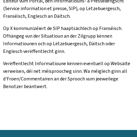
Editeur vum Portal, den Informatiouns- a Pressedéngscht
(Service information et presse, SIP), op Lëtzebuergesch,
Franséisch, Englesch an Däitsch.
Op X kommunizéiert de SIP haaptsächlech op Franséisch.
Ofhängeg vun der Situatioun an der Zilgrupp kënnen
Informatiounen och op Lëtzebuergesch, Däitsch oder
Englesch verëffentlecht ginn.
Verëffentlecht Informatioune kënnen eventuell op Websäite
verweisen, déi net méisproocheg sinn. Wa méiglech ginn all
d'Froen/Commentairen an der Sprooch vum jeeweilege
Benotzer beäntwert.