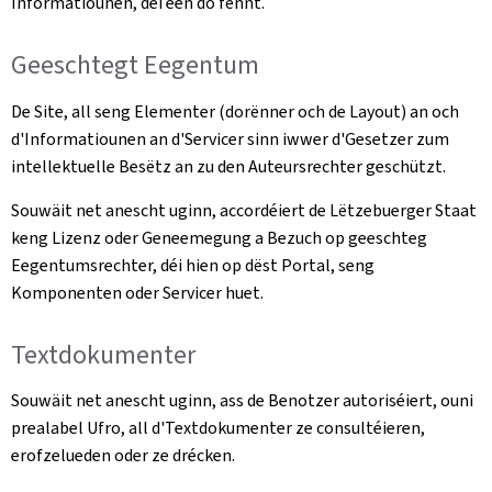
Informatiounen, déi een do fënnt.
Geeschtegt Eegentum
De Site, all seng Elementer (dorënner och de Layout) an och
d'Informatiounen an d'Servicer sinn iwwer d'Gesetzer zum
intellektuelle Besëtz an zu den Auteursrechter geschützt.
Souwäit net anescht uginn, accordéiert de Lëtzebuerger Staat
keng Lizenz oder Geneemegung a Bezuch op geeschteg
Eegentumsrechter, déi hien op dëst Portal, seng
Komponenten oder Servicer huet.
Textdokumenter
Souwäit net anescht uginn, ass de Benotzer autoriséiert, ouni
prealabel Ufro, all d'Textdokumenter ze consultéieren,
erofzelueden oder ze drécken.