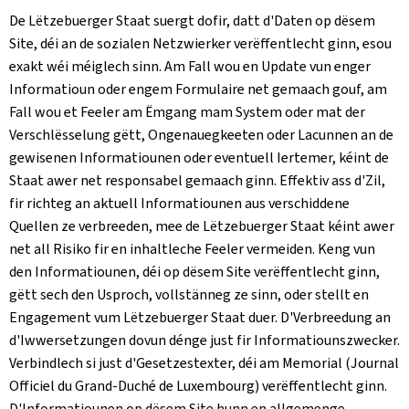
De Lëtzebuerger Staat suergt dofir, datt d'Daten op dësem
Site, déi an de sozialen Netzwierker verëffentlecht ginn, esou
exakt wéi méiglech sinn. Am Fall wou en Update vun enger
Informatioun oder engem Formulaire net gemaach gouf, am
Fall wou et Feeler am Ëmgang mam System oder mat der
Verschlësselung gëtt, Ongenauegkeeten oder Lacunnen an de
gewisenen Informatiounen oder eventuell Iertemer, kéint de
Staat awer net responsabel gemaach ginn. Effektiv ass d'Zil,
fir richteg an aktuell Informatiounen aus verschiddene
Quellen ze verbreeden, mee de Lëtzebuerger Staat kéint awer
net all Risiko fir en inhaltleche Feeler vermeiden. Keng vun
den Informatiounen, déi op dësem Site verëffentlecht ginn,
gëtt sech den Usproch, vollstänneg ze sinn, oder stellt en
Engagement vum Lëtzebuerger Staat duer. D'Verbreedung an
d'Iwwersetzungen dovun dénge just fir Informatiounszwecker.
Verbindlech si just d'Gesetzestexter, déi am Memorial (
Journal
Officiel du Grand-Duché de Luxembourg
) verëffentlecht ginn.
D'Informatiounen op dësem Site hunn en allgemenge