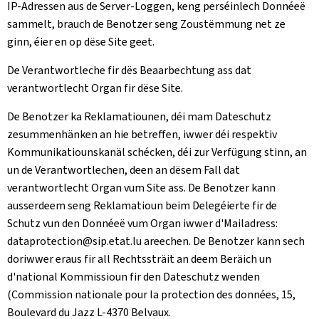
IP-Adressen aus de Server-Loggen, keng perséinlech Donnéeë
sammelt, brauch de Benotzer seng Zoustëmmung net ze
ginn, éier en op dëse Site geet.
De Verantwortleche fir dës Beaarbechtung ass dat
verantwortlecht Organ fir dëse Site.
De Benotzer ka Reklamatiounen, déi mam Dateschutz
zesummenhänken an hie betreffen, iwwer déi respektiv
Kommunikatiounskanäl schécken, déi zur Verfügung stinn, an
un de Verantwortlechen, deen an dësem Fall dat
verantwortlecht Organ vum Site ass. De Benotzer kann
ausserdeem seng Reklamatioun beim Delegéierte fir de
Schutz vun den Donnéeë vum Organ iwwer d'Mailadress:
dataprotection@sip.etat.lu areechen. De Benotzer kann sech
doriwwer eraus fir all Rechtssträit an deem Beräich un
d'national Kommissioun fir den Dateschutz wenden
(
Commission nationale pour la protection des données, 15,
Boulevard du Jazz L-4370 Belvaux
.