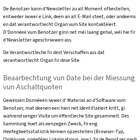
De Benotzer kann d'Newsletter zu all Moment ofbestellen,
entweder iwwer e Link, deen an all E-Mail steet, oder andeems
en dat verantwortlecht Organ vum Site kontaktéiert.
D'Donnéeë vum Benotzer ginn net méi laang gehal, wéi hie fir
d'Newsletter ageschriwwen ass.
De Verantwortleche fir dëst Verschaffen ass dat
verantwortlecht Organ fir dëse Site.
Beaarbechtung vun Date bei der Miessung
vun Aschaltquoten
Gewëssen Donnéeën iwwer d' Material an d'Software vum
Benotzer, mat deenen een hien net identifizéiert kritt, gi
während senger Visite um ëffentleche Site gesammelt. Dës
Sammlung huet als eenzegen Zweck, fir eng
Heefegkeetsstatistik kënnen opzestellen (Browser-Typ,
Opléisung, ongeféier Lokalisatioun, asw.), fir de Benotzer nach