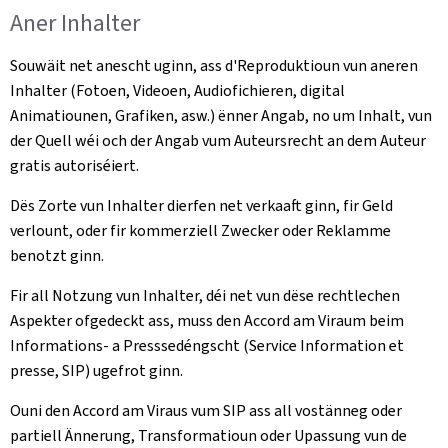
Aner Inhalter
Souwäit net anescht uginn, ass d'Reproduktioun vun aneren
Inhalter (Fotoen, Videoen, Audiofichieren, digital
Animatiounen, Grafiken, asw.) ënner Angab, no um Inhalt, vun
der Quell wéi och der Angab vum Auteursrecht an dem Auteur
gratis autoriséiert.
Dës Zorte vun Inhalter dierfen net verkaaft ginn, fir Geld
verlount, oder fir kommerziell Zwecker oder Reklamme
benotzt ginn.
Fir all Notzung vun Inhalter, déi net vun dëse rechtlechen
Aspekter ofgedeckt ass, muss den Accord am Viraum beim
Informations- a Presssedéngscht (Service Information et
presse, SIP) ugefrot ginn.
Ouni den Accord am Viraus vum SIP ass all vostänneg oder
partiell Ännerung, Transformatioun oder Upassung vun de