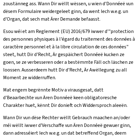
zoustänneg ass. Wann Dir wëllt wëssen, u wien d'Donnéeë vun
dësem Formulaire weidergeleet ginn, da went Iech w.e.g. un
d'Organ, dat sech mat Ärer Demande befaasst.
Esou wéi et am Reglement (EU) 2016/679 iwwer d'"protection
des personnes physiques à l'égard du traitement des données à
caractère personnel et à la libre circulation de ces données"
steet, hutt Dir d'Recht, Är gespäichert Donnéeë kucken ze
goen, se ze verbesseren oder a bestëmmte Fäll och läschen ze
loossen. Ausserdeem hutt Dir d'Recht, Är Awëllegung zu all
Moment ze widderruffen.
Mat engem begrënnte Motiv a virausgesat, datt
d'Beaarbechte vun Ären Donnéeë keen obligatoresche
Charakter huet, kënnt Dir donieft och Widdersproch aleeën.
Wann Dir vun dëse Rechter wëllt Gebrauch maachen an/oder
méi wëllt iwwer d'Verschaffe vun Ären Donnéeë gewuer ginn,
dann adresséiert Iech w.e.g. un dat betreffend Organ, deem