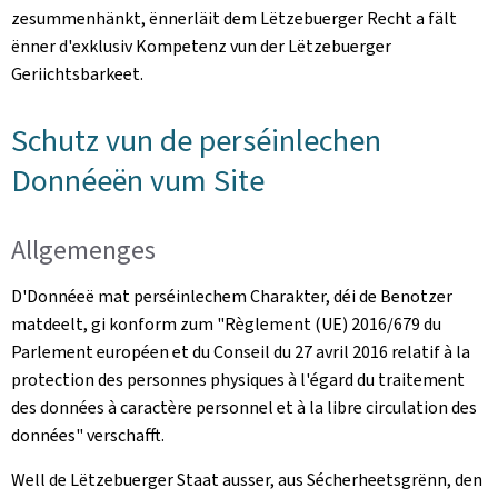
zesummenhänkt, ënnerläit dem Lëtzebuerger Recht a fält
ënner d'exklusiv Kompetenz vun der Lëtzebuerger
Geriichtsbarkeet.
Schutz vun de perséinlechen
Donnéeën vum Site
Allgemenges
D'Donnéeë mat perséinlechem Charakter, déi de Benotzer
matdeelt, gi konform zum "
Règlement (UE) 2016/679 du
Parlement européen et du Conseil du 27 avril 2016 relatif à la
protection des personnes physiques à l'égard du traitement
des données à caractère personnel et à la libre circulation des
données
" verschafft.
Well de Lëtzebuerger Staat ausser, aus Sécherheetsgrënn, den