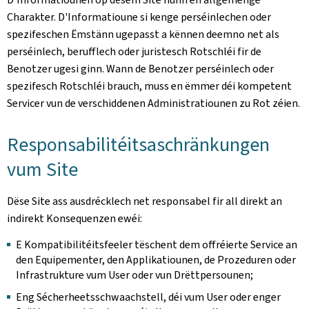
Charakter. D'Informatioune si kenge perséinlechen oder
spezifeschen Ëmstänn ugepasst a kënnen deemno net als
perséinlech, berufflech oder juristesch Rotschléi fir de
Benotzer ugesi ginn. Wann de Benotzer perséinlech oder
spezifesch Rotschléi brauch, muss en ëmmer déi kompetent
Servicer vun de verschiddenen Administratiounen zu Rot zéien.
Responsabilitéitsaschränkungen
vum Site
Dëse Site ass ausdrécklech net responsabel fir all direkt an
indirekt Konsequenzen ewéi:
E Kompatibilitéitsfeeler tëschent dem offréierte Service an
den Equipementer, den Applikatiounen, de Prozeduren oder
Infrastrukture vum User oder vun Drëttpersounen;
Eng Sécherheetsschwaachstell, déi vum User oder enger