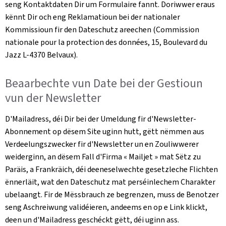
seng Kontaktdaten Dir um Formulaire fannt. Doriwwer eraus
kënnt Dir och eng Reklamatioun bei der nationaler
Kommissioun fir den Dateschutz areechen (
Commission
nationale pour la protection des données, 15, Boulevard du
Jazz L-4370 Belvaux)
.
Beaarbechte vun Date bei der Gestioun
vun der
Newsletter
D'Mailadress, déi Dir bei der Umeldung fir d'
Newsletter
-
Abonnement op dësem Site uginn hutt, gëtt nëmmen aus
Verdeelungszwecker fir d'
Newsletter
un en Zouliwwerer
weiderginn, an dësem Fall d'Firma «
Mailjet
» mat Sëtz zu
Paräis, a Frankräich, déi deeneselwechte gesetzleche Flichten
ënnerläit, wat den Dateschutz mat perséinlechem Charakter
ubelaangt. Fir de Mëssbrauch ze begrenzen, muss de Benotzer
seng Aschreiwung validéieren, andeems en op e Link klickt,
deen un d'Mailadress geschéckt gëtt, déi uginn ass.