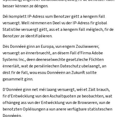
besser kënnen ze déngen.
Déi komplett IP-Adress vum Benotzer gëtt a kengem Fall
versuergt. Well nëmmen en Deel vu der IP-Adress fir global
Statistike versuergt gëtt, ass et a kengem Fall méiglech, fir de
Benotzer ze identifizéieren.
Dës Donnéeë ginn an Europa, vun engem Zouliwwerer,
versuergt an ënnerbruecht, an dësem Fall d'Firma Adobe
Systems Inc., deen deeneselwechte gesetzleche Flichten
ënnerläit, wat de perséinlechen Dateschutz ubelaangt, an
dëst fir de Fall, wou esou Donnéeën an Zukunft sollte
gesammelt ginn.
D'Donnéeë ginn net méi laang versuergt, wéi et Zäit brauch,
fir d'Entwécklung vun den Aschaltquoten ze beobachten, wat
ofhängeg ass vun der Entwécklung vun de Browseren, vun de
benotzten Opléisungen a vun anere verfügbare statisteschen
Donnéeën.