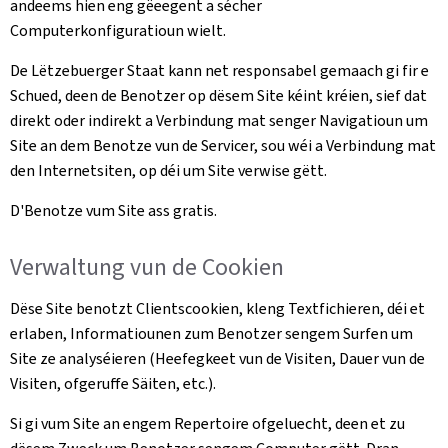
andeems hien eng gëeegent a sécher
Computerkonfiguratioun wielt.
De Lëtzebuerger Staat kann net responsabel gemaach gi fir e
Schued, deen de Benotzer op dësem Site kéint kréien, sief dat
direkt oder indirekt a Verbindung mat senger Navigatioun um
Site an dem Benotze vun de Servicer, sou wéi a Verbindung mat
den Internetsiten, op déi um Site verwise gëtt.
D'Benotze vum Site ass gratis.
Verwaltung vun de Cookien
Dëse Site benotzt Clientscookien, kleng Textfichieren, déi et
erlaben, Informatiounen zum Benotzer sengem Surfen um
Site ze analyséieren (Heefegkeet vun de Visiten, Dauer vun de
Visiten, ofgeruffe Säiten, etc.).
Si gi vum Site an engem Repertoire ofgeluecht, deen et zu