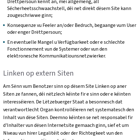
Drëttpersoun kënnt an, méi allgemeng, all
Sécherheetsschwaachstell, déi net direkt dësem Site kann
zougeschriwwe ginn;
Konsequenze vu Feeler an/oder Bedruch, begaange vum User
oder enger Drëttpersoun;
En eventuelle Mangel u Verfügbarkeet oder e schlechte
Fonctionnement vun de Systemer oder vun den
elektronesche Kommunikatiounsnetzwierker.
Linken op extern Siten
Am Sënn vum Benotzer sinn op dësem Site Linken op aner
Siten ze fannen, déi nëtzlech kéinte fir e sinn oder e kéinten
interesséieren. De Lëtzebuerger Staat a besonnesch dat
verantwortlecht Organ kontrolléieren net systematesch den
Inhalt vun dëse Siten. Deemno kéinten se net responsabel fir
d'Inhalter vun dësen Internetsite gemaach ginn, sief et um
Niveau vun hirer Legalitéit oder der Richtegkeet vun den