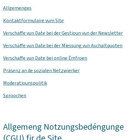
Allgemenges
Kontaktformulaire vum Site
Verschaffe vun Date bei der Gestioun vun der
Newsletter
Verschaffe vun Date bei der Miessung vun Aschaltquoten
Verschaffe vun Date bei online Ëmfroen
Präsenz an de sozialen Netzwierker
Moderatiounspolitik
Sproochen
Allgemeng Notzungsbedéngunge
(CGU) fir de Site