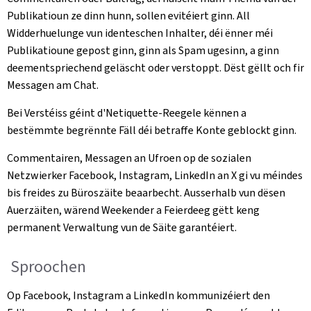
Publikatioun ze dinn hunn, sollen evitéiert ginn. All
Widderhuelunge vun identeschen Inhalter, déi ënner méi
Publikatioune gepost ginn, ginn als Spam ugesinn, a ginn
deementspriechend geläscht oder verstoppt. Dëst gëllt och fir
Messagen am Chat.
Bei Verstéiss géint d'Netiquette-Reegele kënnen a
bestëmmte begrënnte Fäll déi betraffe Konte geblockt ginn.
Commentairen, Messagen an Ufroen op de sozialen
Netzwierker Facebook, Instagram, LinkedIn an X gi vu méindes
bis freides zu Büroszäite beaarbecht. Ausserhalb vun dësen
Auerzäiten, wärend Weekender a Feierdeeg gëtt keng
permanent Verwaltung vun de Säite garantéiert.
Sproochen
Op Facebook, Instagram a LinkedIn kommunizéiert den