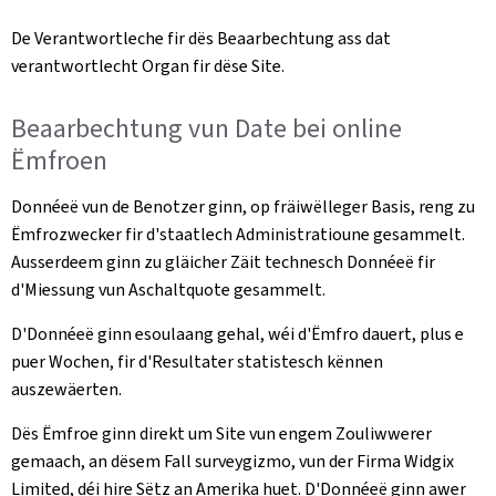
De Verantwortleche fir dës Beaarbechtung ass dat
verantwortlecht Organ fir dëse Site.
Beaarbechtung vun Date bei online
Ëmfroen
Donnéeë vun de Benotzer ginn, op fräiwëlleger Basis, reng zu
Ëmfrozwecker fir d'staatlech Administratioune gesammelt.
Ausserdeem ginn zu gläicher Zäit technesch Donnéeë fir
d'Miessung vun Aschaltquote gesammelt.
D'Donnéeë ginn esoulaang gehal, wéi d'Ëmfro dauert, plus e
puer Wochen, fir d'Resultater statistesch kënnen
auszewäerten.
Dës Ëmfroe ginn direkt um Site vun engem Zouliwwerer
gemaach, an dësem Fall surveygizmo, vun der Firma Widgix
Limited, déi hire Sëtz an Amerika huet. D'Donnéeë ginn awer