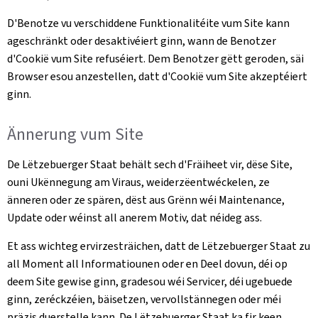
D'Benotze vu verschiddene Funktionalitéite vum Site kann
ageschränkt oder desaktivéiert ginn, wann de Benotzer
d'Cookië vum Site refuséiert. Dem Benotzer gëtt geroden, säi
Browser esou anzestellen, datt d'Cookië vum Site akzeptéiert
ginn.
Ännerung vum Site
De Lëtzebuerger Staat behält sech d'Fräiheet vir, dëse Site,
ouni Ukënnegung am Viraus, weiderzëentwéckelen, ze
änneren oder ze spären, dëst aus Grënn wéi Maintenance,
Update oder wéinst all anerem Motiv, dat néideg ass.
Et ass wichteg ervirzesträichen, datt de Lëtzebuerger Staat zu
all Moment all Informatiounen oder en Deel dovun, déi op
deem Site gewise ginn, gradesou wéi Servicer, déi ugebuede
ginn, zeréckzéien, bäisetzen, vervollstännegen oder méi
präzis duerstelle kann. De Lëtzebuerger Staat ka fir keen