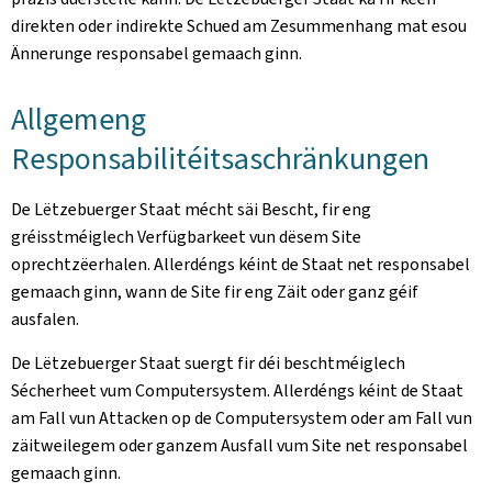
direkten oder indirekte Schued am Zesummenhang mat esou
Ännerunge responsabel gemaach ginn.
Allgemeng
Responsabilitéitsaschränkungen
De Lëtzebuerger Staat mécht säi Bescht, fir eng
gréisstméiglech Verfügbarkeet vun dësem Site
oprechtzëerhalen. Allerdéngs kéint de Staat net responsabel
gemaach ginn, wann de Site fir eng Zäit oder ganz géif
ausfalen.
De Lëtzebuerger Staat suergt fir déi beschtméiglech
Sécherheet vum Computersystem. Allerdéngs kéint de Staat
am Fall vun Attacken op de Computersystem oder am Fall vun
zäitweilegem oder ganzem Ausfall vum Site net responsabel
gemaach ginn.