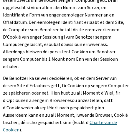
dësem Zweck um Benotzer sengem Computer gëtt. Dran
opgelëscht si virun allem den Numm vum Server, en
Identifiant a Form vun enger eemoleger Nummer an en
Oflafdatum. Den eemolegen Identifiant erlaabt et dem Site,
de Computer vum Benotzer bei all Visite erëmzëerkennen.
D'Cookië vun enger Sessioun gi vum Benotzer sengem
Computer geläscht, esoubal d'Sessioun eriwwer ass.
Allerdéngs bleiwen déi persistent Cookien um Benotzer
sengem Computer bis 1 Mount nom Enn vun der Sessioun
erhalen.
De Benotzer ka selwer decidéieren, ob en dem Server vun
dësem Site d'Erlaabnes gëtt, fir Cookien op sengem Computer
ze späicheren oder net. Hien huet zu all Moment d'Wiel, fir
d'Optiounen a sengem Browser esou anzestellen, datt
d'Cookië weder akzeptéiert nach gespäichert ginn.
Ausserdeem kann en zu all Moment, iwwer de Browser, Cookië
läschen, déi scho gespäichert sinn (kuckt d’
Charte vun de
Cookien
).