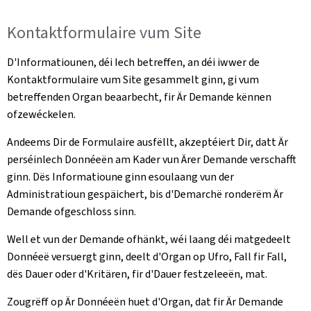
Kontaktformulaire vum Site
D'Informatiounen, déi Iech betreffen, an déi iwwer de
Kontaktformulaire vum Site gesammelt ginn, gi vum
betreffenden Organ beaarbecht, fir Är Demande kënnen
ofzewéckelen.
Andeems Dir de Formulaire ausfëllt, akzeptéiert Dir, datt Är
perséinlech Donnéeën am Kader vun Ärer Demande verschafft
ginn. Dës Informatioune ginn esoulaang vun der
Administratioun gespäichert, bis d'Demarchë ronderëm Är
Demande ofgeschloss sinn.
Well et vun der Demande ofhänkt, wéi laang déi matgedeelt
Donnéeë versuergt ginn, deelt d'Organ op Ufro, Fall fir Fall,
dës Dauer oder d'Kritären, fir d'Dauer festzeleeën, mat.
Zougrëff op Är Donnéeën huet d'Organ, dat fir Är Demande