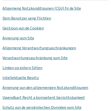
Allgemeng Notzkonditiounen (CGU) fir de Site
Dem Benotzer seng Flichten
Gestioun vun de Cookien
Ännerung vum Site
Allgemeng Verantwortungsaschränkungen
Verantwortungsaschränkung vum Site
Linken op extern Sitten
Intellektuelle Besëtz
Ännerung vun den allgemengen Notzkonditiounen
Uwendbart Recht a kompetent Geriichtsbarkeet
Schutz vun de perséinlechen Donnéeë vum Site