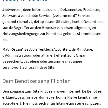
Jiddwereen, deen Informatiounen, Dokumenter, Produkter,
Software a verschidde Servicer (zesummen d'"Servicer"
genannt) benotzt, déi op dësem Site sinn, huet d'Gesamtheet
vun de Begrëffer an den Hiweiser vun dësen allgemengen
Notzungsbedéngunge zur Kenntnes geholl a stëmmt dësen
zou.
Mat
"Organ"
gëtt d'ëffentlech Autoritéit, de Ministère,
d'Administratioun oder all anert ëffentlecht Organ
bezeechent, dat eleng oder zesumme mat anere
verantwortlech ass fir dëse Site.
Dem Benotzer seng Flichten
Den Zougang zum Site kritt een iwwer Internet. De Benotzer
erkläert, dass hien déi domat verbonne Risike kennt an se
acceptéiert. Hie muss sech virun Internetpiraterie schützen,