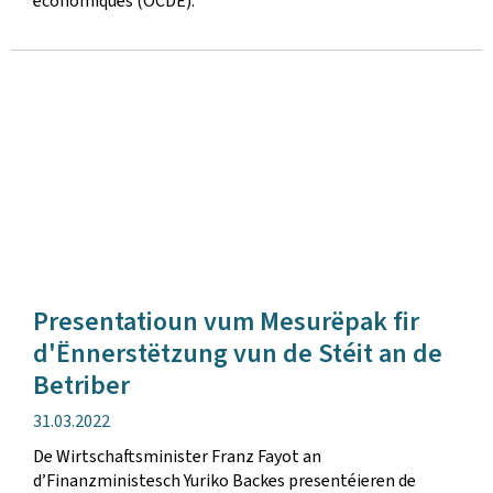
économiques (OCDE).
Presentatioun vum Mesurëpak fir
d'Ënnerstëtzung vun de Stéit an de
Betriber
Verëffentlechungsdatum
31.03.2022
De Wirtschaftsminister Franz Fayot an
d’Finanzministesch Yuriko Backes presentéieren de