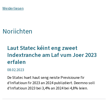
Weiderliesen
Noriichten
Laut Statec kéint eng zweet
Indextranche am Laf vum Joer 2023
erfalen
Verëffentlechungsdatum
08.02.2023
De Statec huet haut seng neiste Previsioune fir
d'Inflatioun fir 2023 an 2024 publizéiert. Deemno soll
d'Inflatioun 2023 bei 3,4% an 2024 bei 4,8% leien.