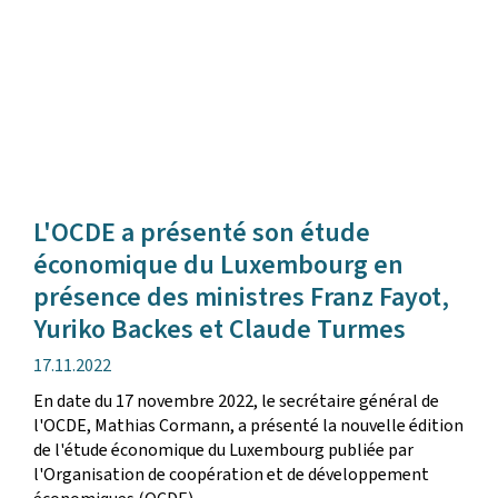
L'OCDE a présenté son étude
économique du Luxembourg en
présence des ministres Franz Fayot,
Yuriko Backes et Claude Turmes
Verëffentlechungsdatum
17.11.2022
En date du 17 novembre 2022, le secrétaire général de
l'OCDE, Mathias Cormann, a présenté la nouvelle édition
de l'étude économique du Luxembourg publiée par
l'Organisation de coopération et de développement