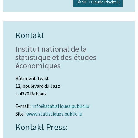
© SIP / Claude Piscitelli
Kontakt
Institut national de la
statistique et des études
économiques
Bâtiment Twist
12, boulevard du Jazz
L-4370 Belvaux
E-mail :
info@statistiques.public.lu
Site :
www.statistiques.public.lu
Kontakt Press: