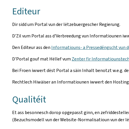
Editeur
Dir sidd um Portal vun der lëtzebuergescher Regierung.
D'Zil vum Portal ass d'Verbreedung vun Informatiounen iwwe
Den Editeur ass den
Informatiouns- a Pressedéngscht vun d
D'Portal gouf mat Hëllef vum
Zenter fir Informatiounstech
Bei Froen iwwert dëst Portal a säin Inhalt benotzt w.e.g. d
Rechtlech Hiwäiser an Informatiounen iwwert den Hosting v
Qualitéit
Et ass besonnesch dorop opgepasst ginn, en zefriddestelle
(Bezuchsmodell vun der Website-Normalisatioun vun der l