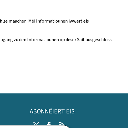
ch ze maachen. Méi Informatiounen iwwert eis
 Zougang zu den Informatiounen op dëser Säit ausgeschloss
ABONNÉIERT EIS
Twitter
Facebook
RSS