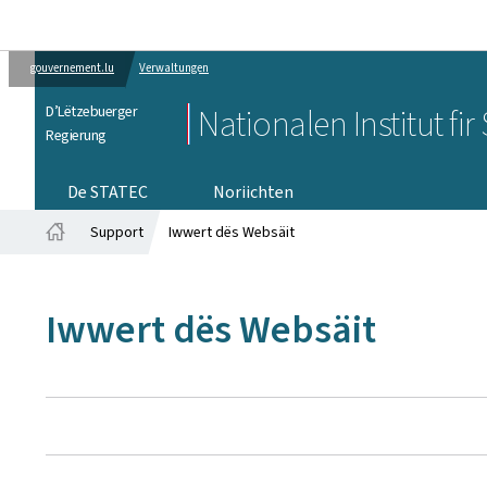
gouvernement.lu
Verwaltungen
D’Lëtzebuerger
Nationalen Institut fir 
Regierung
De STATEC
Noriichten
Support
Iwwert dës Websäit
Startsäit
Iwwert dës Websäit