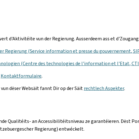
rt d'Aktivitéite vun der Regierung. Ausserdeem ass et d'Zougangs
er Regierung (Service information et presse du gouvernement, SI
nologien (Centre des technologies de l'information et l'Etat, CT
e
Kontaktformulaire
.
un dëser Websäit fannt Dir op der Säit
rechtlech Aspekter
.
nde Qualitéits- an Accessibilitéitsniveau ze garantéieren. Dës
ëtzebuergescher Regierung) entwéckelt.