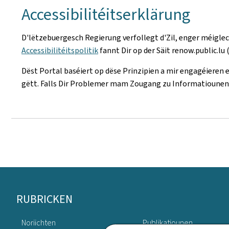
Accessibilitéitserklärung
D'lëtzebuergesch Regierung verfollegt d'Zil, enger méigl
Accessibilitéitspolitik
fannt Dir op der Säit renow.public.lu 
Dëst Portal baséiert op dëse Prinzipien a mir engagéieren e
gëtt. Falls Dir Problemer mam Zougang zu Informatiounen
Fousszeil
RUBRICKEN
Noriichten
Publikatiounen