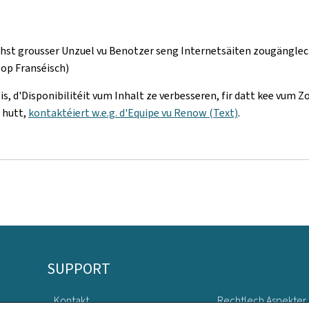
echst grousser Unzuel vu Benotzer seng Internetsäiten zougängle
(op Franséisch)
is, d'Disponibilitéit vum Inhalt ze verbesseren, fir datt kee vum
 hutt,
kontaktéiert w.e.g. d'Equipe vu Renow (Text)
.
SUPPORT
Kontakt
Rechtlech Aspekter