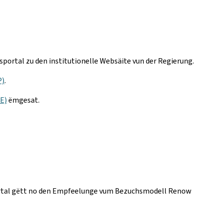
portal zu den institutionelle Websäite vun der Regierung.
P)
.
IE)
ëmgesat.
t Portal gëtt no den Empfeelunge vum Bezuchsmodell Renow