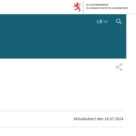
LËTZEBUERGE
LB
SHOW HIDE SEARCH
SHARE
Aktualiséiert den
18.07.2024