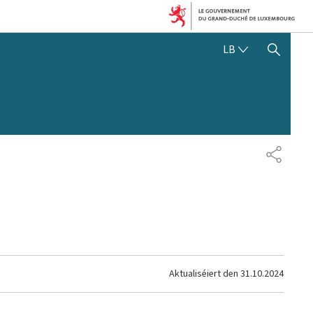
LËTZEBUERGE
LB
SHOW HIDE SEARCH
SHARE
Aktualiséiert den
31.10.2024