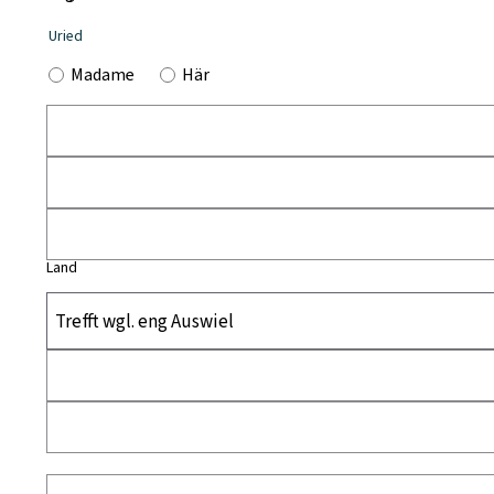
Uried
Madame
Här
Land