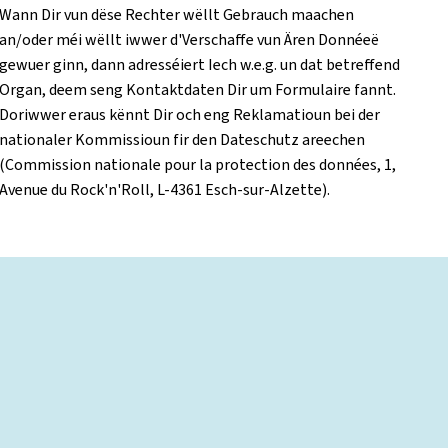
Wann Dir vun dëse Rechter wëllt Gebrauch maachen
an/oder méi wëllt iwwer d'Verschaffe vun Ären Donnéeë
gewuer ginn, dann adresséiert Iech w.e.g. un dat betreffend
Organ, deem seng Kontaktdaten Dir um Formulaire fannt.
Doriwwer eraus kënnt Dir och eng Reklamatioun bei der
nationaler Kommissioun fir den Dateschutz areechen
(Commission nationale pour la protection des données, 1,
Avenue du Rock'n'Roll, L-4361 Esch-sur-Alzette).