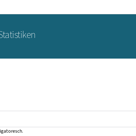
Bei den Haaptmenü goen
Bei den Inhalt goen
Statistiken
ligatoresch.