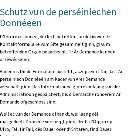
Schutz vun de perséinlechen
Donnéeën
D'Informatiounen, déi Iech betreffen, an déi iwwer de
Kontaktformulaire vum Site gesammelt ginn, gi vum
betreffenden Organ beaarbecht, fir Är Demande kënnen
ofzewéckelen.
Andeems Dir de Formulaire ausfëllt, akzeptéiert Dir, datt Är
perséinlech Donnéeën am Kader vun Ärer Demande
verschafft ginn. Dës Informatioune ginn esoulaang vun der
Administratioun gespäichert, bis d'Demarchë ronderëm Är
Demande ofgeschloss sinn.
Well et vun der Demande ofhänkt, wéi laang déi
matgedeelt Donnéeë versuergt ginn, deelt d'Organ op
Ufro, Fall fir Fall, dës Dauer oder d'Kritären, fir d'Dauer