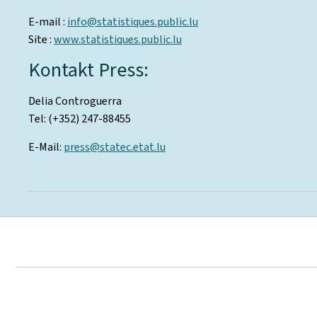
E-mail :
info@statistiques.public.lu
Site :
www.statistiques.public.lu
Kontakt Press:
Delia Controguerra
Tel: (+352) 247-88455
E-Mail:
press@statec.etat.lu