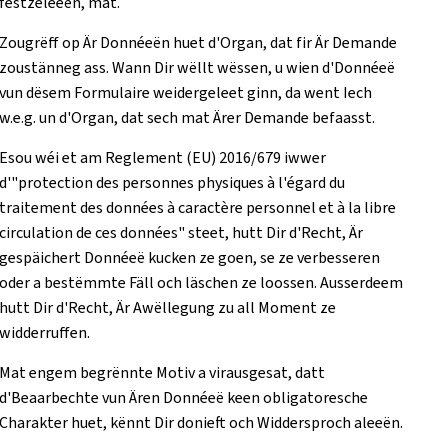
festzeleeën, mat.
Zougrëff op Är Donnéeën huet d'Organ, dat fir Är Demande
zoustänneg ass. Wann Dir wëllt wëssen, u wien d'Donnéeë
vun dësem Formulaire weidergeleet ginn, da went Iech
w.e.g. un d'Organ, dat sech mat Ärer Demande befaasst.
Esou wéi et am Reglement (EU) 2016/679 iwwer
d'"protection des personnes physiques à l'égard du
traitement des données à caractère personnel et à la libre
circulation de ces données" steet, hutt Dir d'Recht, Är
gespäichert Donnéeë kucken ze goen, se ze verbesseren
oder a bestëmmte Fäll och läschen ze loossen. Ausserdeem
hutt Dir d'Recht, Är Awëllegung zu all Moment ze
widderruffen.
Mat engem begrënnte Motiv a virausgesat, datt
d'Beaarbechte vun Ären Donnéeë keen obligatoresche
Charakter huet, kënnt Dir donieft och Widdersproch aleeën.